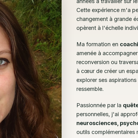
années à travailler sur l
Cette expérience m'a p
changement à grande éch
opèrent à l'échelle indiv
Ma formation en
coachi
amenée à accompagner 
reconversion ou traversa
à cœur de créer un espa
explorer ses aspirations
ressemble.
Passionnée par la
quête
personnelles, j'ai app
neurosciences, psycho
outils complémentaires 